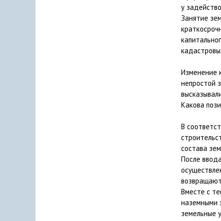
у задейство
Занятие зе
краткосрочн
капитальног
кадастровы
Изменение 
непростой 
высказывали
Какова пози
В соответс
строительст
состава зем
После ввода
осуществлен
возвращают
Вместе с те
наземными 
земельные у