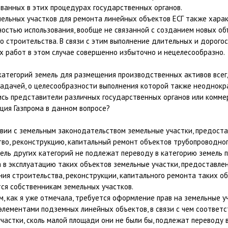
ванных в этих процедурах государственных органов.
мельных участков для ремонта линейных объектов ЕСГ также хара
остью использования, вообще не связанной с созданием новых об
о строительства. В связи с этим выполнение длительных и дорого
х работ в этом случае совершенно избыточно и нецелесообразно.
категорий земель для размещения производственных активов всег
задачей, о целесообразности выполнения которой также неоднокр
сь представители различных государственных органов или коммер
ция Газпрома в данном вопросе?
твии с земельным законодательством земельные участки, предост
во, реконструкцию, капитальный ремонт объектов трубопроводног
ель других категорий не подлежат переводу в категорию земель 
 в эксплуатацию таких объектов земельные участки, предоставле
ия строительства, реконструкции, капитального ремонта таких об
ся собственникам земельных участков.
м, как я уже отмечала, требуется оформление прав на земельные у
элементами подземных линейных объектов, в связи с чем соответ
частки, сколь малой площади они не были бы, подлежат переводу 