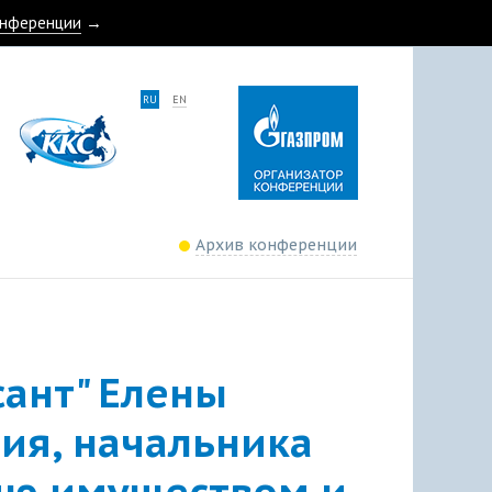
онференции
→
RU
EN
Архив конференции
сант" Елены
ия, начальника
ию имуществом и