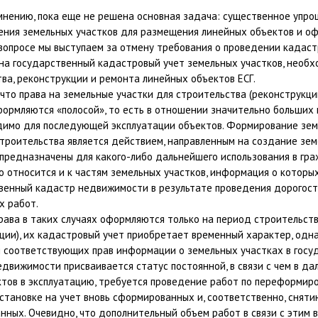
мнению, пока еще не решена основная задача: существенное упр
ения земельных участков для размещения линейных объектов и оф
 вопросе мы выступаем за отмену требования о проведении кадас
 на государственный кадастровый учет земельных участков, необ
ва, реконструкции и ремонта линейных объектов ЕСГ.
 что права на земельные участки для строительства (реконструкц
ормляются «полосой», то есть в отношении значительно больших 
димо для последующей эксплуатации объектов. Формирование зем
троительства является действием, направленным на создание зем
 предназначены для какого-либо дальнейшего использования в гр
о относится и к частям земельных участков, информация о которы
твенный кадастр недвижимости в результате проведения дорогос
х работ.
рава в таких случаях оформляются только на период строительст
ции), их кадастровый учет приобретает временный характер, одн
 соответствующих прав информации о земельных участках в госу
движимости присваивается статус постоянной, в связи с чем в да
ктов в эксплуатацию, требуется проведение работ по переформир
остановке на учет вновь сформированных и, соответственно, сняти
ных. Очевидно, что дополнительный объем работ в связи с этим 