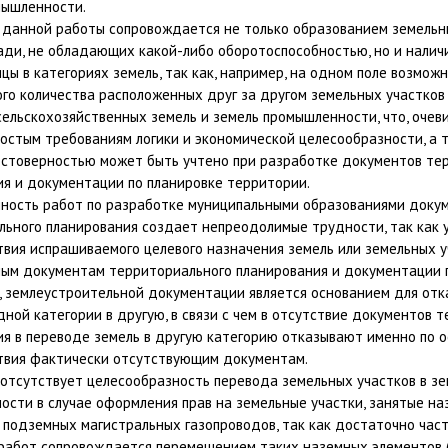
мышленности.
 данной работы сопровождается не только образованием земельн
ади, не обладающих какой-либо оборотоспособностью, но и налич
цы в категориях земель, так как, например, на одном поле возмож
го количества расположенных друг за другом земельных участков
сельскохозяйственных земель и земель промышленности, что, очеви
остым требованиям логики и экономической целесообразности, а 
остоверностью может быть учтено при разработке документов те
ия и документации по планировке территории.
ность работ по разработке муниципальными образованиями доку
льного планирования создает непреодолимые трудности, так как 
вия испрашиваемого целевого назначения земель или земельных у
ым документам территориального планирования и документации 
, землеустроительной документации является основанием для отк
дной категории в другую, в связи с чем в отсутствие документов 
ия в переводе земель в другую категорию отказывают именно по 
твия фактически отсутствующим документам.
 отсутствует целесообразность перевода земельных участков в з
ости в случае оформления прав на земельные участки, занятые н
 подземных магистральных газопроводов, так как достаточно час
работ сопровождается перемещением таких наземных элементов 