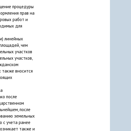
ощение процедуры
ормления прав на
тровых работ и
ходимых для
ии) линейных
площадей, чем
ельных участков
ельных участков,
ажданском
х также вносится
тоящих
ва
ако после
дарственном
льнейшем, после
ованию земельных
ю с учета ранее
возникает также и