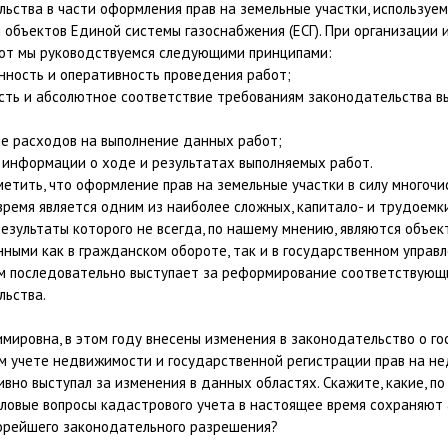
ьства в части оформления прав на земельные участки, используе
объектов Единой системы газоснабжения (ЕСГ). При организации 
от мы руководствуемся следующими принципами:
нность и оперативность проведения работ;
ость и абсолютное соответствие требованиям законодательства 
ие расходов на выполнение данных работ;
 информации о ходе и результатах выполняемых работ.
етить, что оформление прав на земельные участки в силу многочи
ремя является одним из наиболее сложных, капитало- и трудоемк
результаты которого не всегда, по нашему мнению, являются объек
ными как в гражданском обороте, так и в государственном управле
ом последовательно выступает за реформирование соответствующ
льства.
мировна, в этом году внесены изменения в законодательство о г
м учете недвижимости и государственной регистрации прав на не
ивно выступал за изменения в данных областях. Скажите, какие, п
ловые вопросы кадастрового учета в настоящее время сохраняют 
орейшего законодательного разрешения?