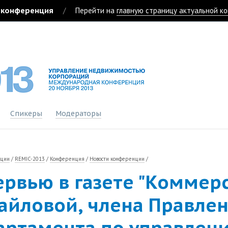
 конференция
/
Перейти на
главную страницу актуальной к
Спикеры
Модераторы
нции
/
REMIC-2013
/
Конференция
/
Новости конференции
/
ервью в газете "Коммер
айловой, члена Правлен
артамента по управлен