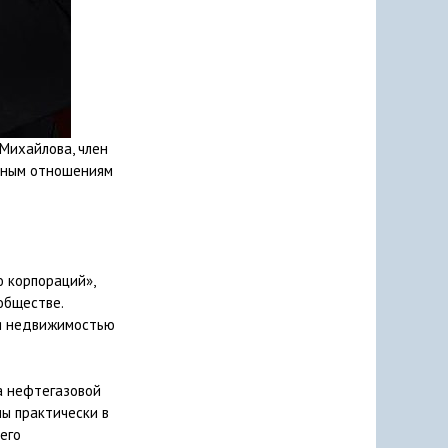
Михайлова, член
вным отношениям
 корпораций»,
обществе.
ия недвижимостью
а нефтегазовой
ны практически в
его