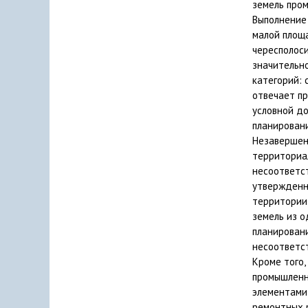
земель про
Выполнение
малой площ
чересполоси
значительно
категорий: 
отвечает пр
условной д
планирован
Незавершен
территориа
несоответст
утвержденн
территории
земель из о
планирован
несоответс
Кроме того,
промышленн
элементами
ремонтных 