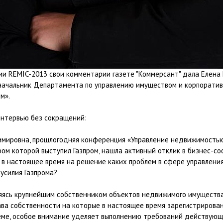
и REMIC-2013 свои комментарии газете "Коммерсант" дала Елена 
 начальник Департамента по управлению имуществом и корпорати
м».
интервью без сокращений:
имировна, прошлогодняя конференция «Управление недвижимостью
ом которой выступил Газпром, нашла активный отклик в бизнес-со
, в настоящее время на решение каких проблем в сфере управлен
усилия Газпрома?
вляясь крупнейшим собственником объектов недвижимого имуществ
ава собственности на которые в настоящее время зарегистрирова
еме, особое внимание уделяет выполнению требований действующ