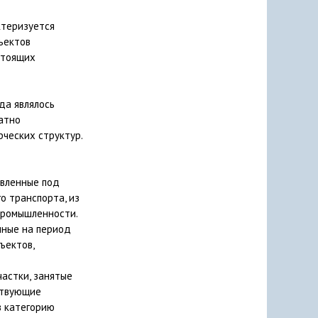
ктеризуется
ъектов
стоящих
да являлось
атно
ческих структур.
авленные под
о транспорта, из
промышленности.
нные на период
ъектов,
частки, занятые
ствующие
в категорию