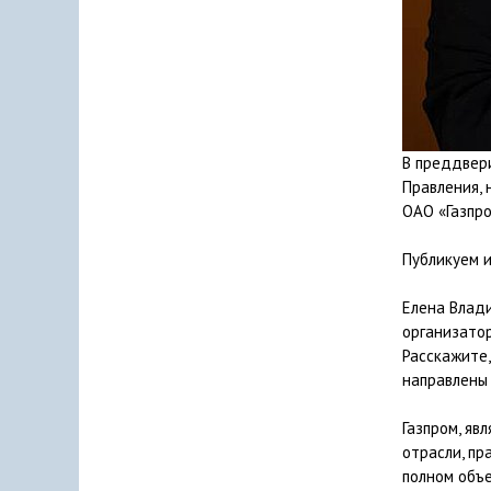
В преддвери
Правления,
ОАО «Газпро
Публикуем 
Елена Влад
организатор
Расскажите
направлены 
Газпром, я
отрасли, пр
полном объ