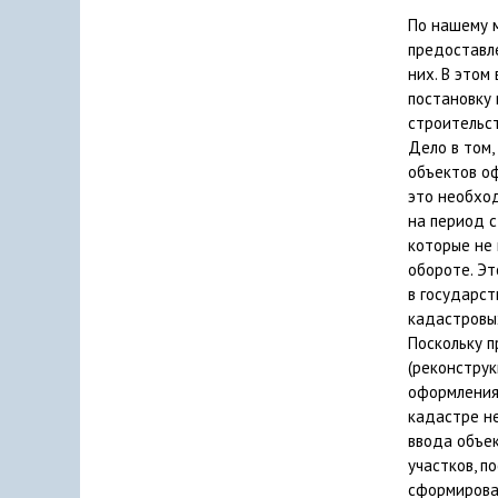
По нашему 
предоставл
них. В этом
постановку
строительст
Дело в том,
объектов оф
это необхо
на период с
которые не
обороте. Эт
в государс
кадастровы
Поскольку п
(реконструк
оформления
кадастре не
ввода объе
участков, п
сформирован