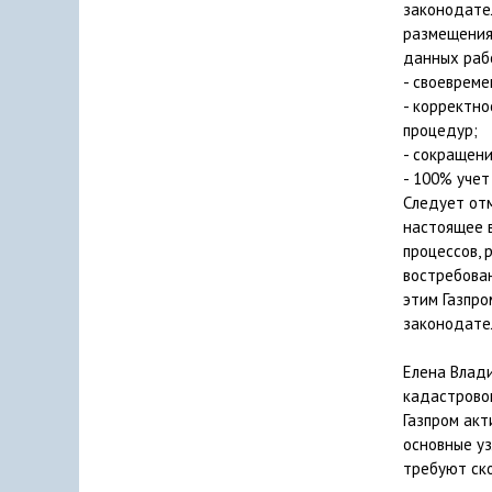
законодател
размещения 
данных раб
- своевреме
- корректн
процедур;
- сокращен
- 100% учет
Следует отм
настоящее в
процессов, 
востребован
этим Газпр
законодате
Елена Влади
кадастрово
Газпром акт
основные уз
требуют ск