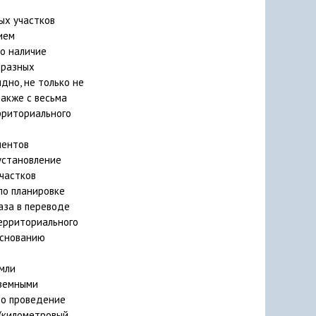
ых участков
ием
но наличие
 разных
дно, не только не
также с весьма
рриториального
ментов
установление
частков
по планировке
аза в переводе
территориального
основанию
емли
аземными
то проведение
(километровый