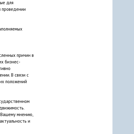
мые для
и проведении
выполняемых
сленных причин в
их бизнес-
тивно
нии. В связи с
их положений
осударственном
движимость.
о Вашему мнению,
актуальность и