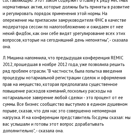
составляющую. Этот закон содержит отсылку к ряду местных
нормативных актив, которые должны быть приняты в развитие
и регулировать порядок применения этой нормы. На
опережение мы пригласили замруководителя ФНС в качестве
модератора сессии по налогообложению и ожидаем от нее
некий фидбэк, как они себе видят урегулирование всех этих
вопросов, которые на сегодняшний день непонятны", - сказала
она.
Л. Мишина напомнила, что предыдущая конференция REMIC
2012, прошедшая в ноябре 2012 года, уже позволила решить
ряд проблем отрасли. "В частности, была попытка введения
процедуры нотариальной регистрации сделок и оформления
прав на имущество, которая предполагала существенное
повышение расходов компаний, поскольку расходы на
нотариальное заверение любой сделки - это процент от ее
суммы. Все бизнес сообщество выступило в едином душевном
порыве, сказав, что для нас это совершенно непомерная
нагрузка. И на конференции представитель Госдумы сказал: мы
вас услышали и готовы этот вопрос дорабатывать
дополнительно", - сказала она.