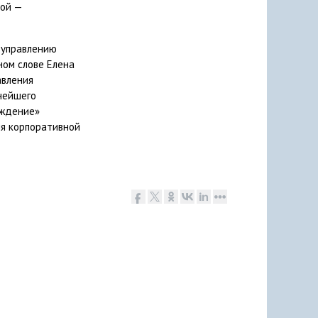
рой —
о управлению
ном слове Елена
авления
нейшего
уждение»
ия корпоративной