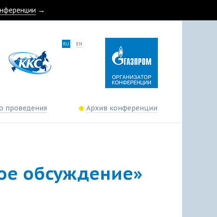
онференции
→
RU
EN
о проведения
Архив конференции
ое обсуждение»