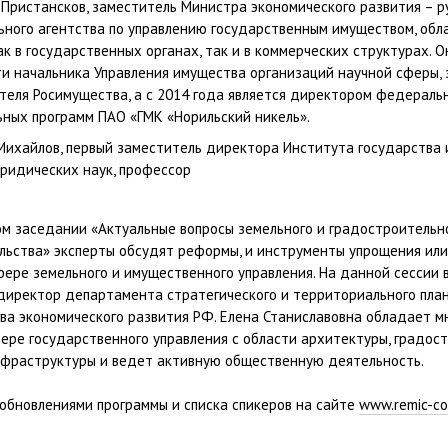
Пристансков, заместитель Министра экономического развития – 
ного агентства по управлению государственным имуществом, обл
к в государственных органах, так и в коммерческих структурах. О
и начальника Управления имущества организаций научной сферы,
теля Росимущества, а с 2014 года является директором федераль
ьных программ ПАО «ГМК «Норильский никель».
Михайлов, первый заместитель директора Института государства и
ридических наук, профессор
ом заседании «Актуальные вопросы земельного и градостроительн
льства» эксперты обсудят реформы, и инструменты упрощения ил
фере земельного и имущественного управления. На данной сессии 
 директор департамента стратегического и территориального пла
ва экономического развития РФ. Елена Станиславовна обладает м
ере государственного управления с области архитектуры, градос
нфраструктуры и ведет активную общественную деятельность.
обновлениями программы и списка спикеров на сайте
www.remic-co