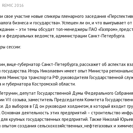
REMIC 2016
и свое участие новые спикеры пленарного заседания «Перспектив
алога бизнеса и государства». Успешен ли он, и что выигрывает от
жданин – эти темы обсудят топ-менеджеры ПАО «Газпром», предс
в и федеральных ведомств, администрации Санкт-Петербурга.
ры сессии:
бин, вице-губернатор Санкт-Петербурга, расскажет об аспектах в
и государства. Игорь Николаевич имеет опыт Министра региональн
еля Министра транспорта РФ, руководителя Государственной слу
а и губернатора Костромской области.
Петрунин, депутат Государственной Думы Федерального Собрания
и VII созыва, заместитель Председателя Комитета Государствен
ке. До выборов в ГД он руководил холдингом, в который входит гр
. Основная деятельность этих предприятий – строительство инф
 для крупных государственных предприятий. Также Николай Юрье
 опытом создания сельскохозяйственных, нефтегазовых и химиче