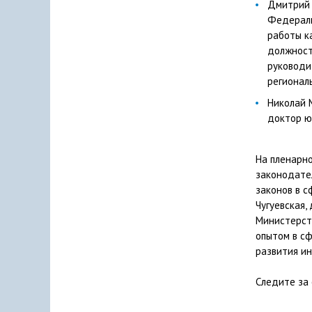
Дмитрий 
Федераль
работы ка
должност
руководи
регионал
Николай 
доктор ю
На пленарн
законодате
законов в с
Чугуевская,
Министерст
опытом в сф
развития и
Следите за 