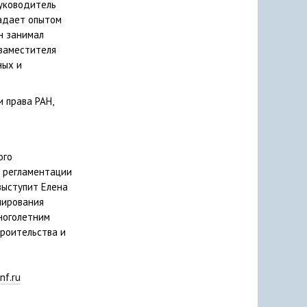
руководитель
адает опытом
н занимал
 заместителя
ных и
 права РАН,
ого
и регламентации
выступит Елена
нирования
ноголетним
троительства и
nf.ru