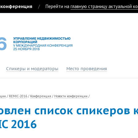
 конференция
/
Перейти на
главную страницу актуальной к
Спикеры и модераторы
Место проведения
нции
/
REMIC-2016
/
Конференция
/
Новости конференции
/
овлен список спикеров
C 2016