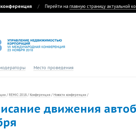
 конференция
/
Перейти на
главную страницу актуальной к
модераторы
Место проведения
нции
/
REMIC-2018
/
Конференция
/
Новости конференции
/
писание движения автоб
бря