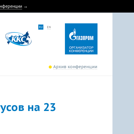
онференции
→
RU
EN
Архив конференции
усов на 23