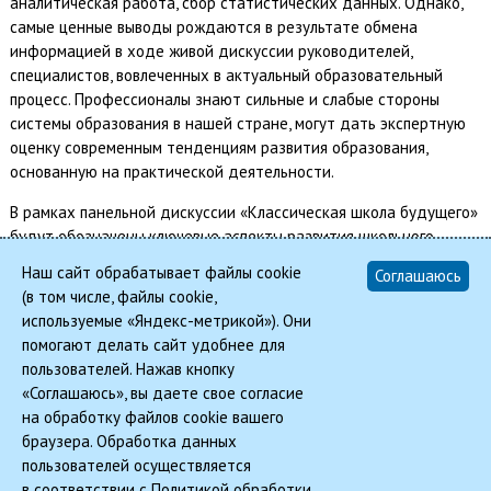
аналитическая работа, сбор статистических данных. Однако,
самые ценные выводы рождаются в результате обмена
информацией в ходе живой дискуссии руководителей,
специалистов, вовлеченных в актуальный образовательный
процесс. Профессионалы знают сильные и слабые стороны
системы образования в нашей стране, могут дать экспертную
оценку современным тенденциям развития образования,
основанную на практической деятельности.
В рамках панельной дискуссии «Классическая школа будущего»
будут обозначены ключевые аспекты развития школьного
образования в России. Наряду с перспективами развития
Наш сайт обрабатывает файлы cookie
Соглашаюсь
образовательных программ будут поставлены вопросы
(в том числе, файлы cookie,
планирования архитектурных решений и применения новых
используемые «Яндекс-метрикой»). Они
технологий в школьном образовании.
помогают делать сайт удобнее для
пользователей. Нажав кнопку
Назад
«Соглашаюсь», вы даете свое согласие
на обработку файлов cookie вашего
браузера. Обработка данных
© 2026, REMIC | Real Estate Management In Corporations
пользователей осуществляется
в соответствии с
Политикой обработки