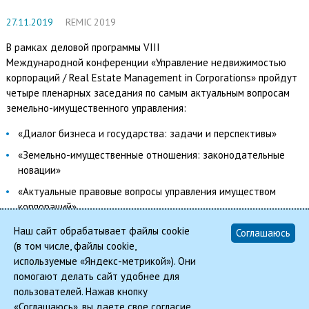
27.11.2019
REMIC 2019
В рамках деловой программы
VIII
Международной конференции «Управление недвижимостью
корпораций / Real Estate Management in Corporations»
пройдут
четыре пленарных заседания по самым актуальным вопросам
земельно-имущественного управления:
«Диалог бизнеса и государства: задачи и перспективы»
«Земельно-имущественные отношения: законодательные
новации»
«Актуальные правовые вопросы управления имуществом
корпораций»
«Классическая школа будущего»
Наш сайт обрабатывает файлы cookie
Соглашаюсь
(в том числе, файлы cookie,
С полной программой конференции можно ознакомиться на
используемые «Яндекс-метрикой»). Они
сайте
remic-conf.ru/program
помогают делать сайт удобнее для
пользователей. Нажав кнопку
Назад
«Соглашаюсь», вы даете свое согласие