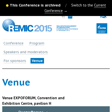
This Conference is archived
/
Switch to the
Current
Conference
→
RU
EN
Conference
Program
Speakers and moderators
For sponsors
Venue
Venue
Venue
EXPOFORUM,
Convention and
Exhibition Centre, pavilion H